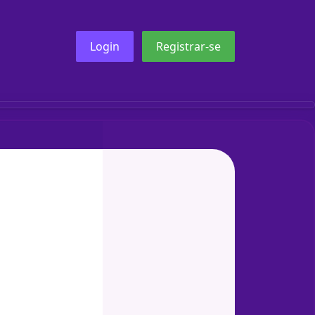
Login
Registrar-se