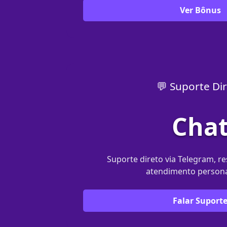
Ver Bônus
💬 Suporte Di
Cha
Suporte direto via Telegram, r
atendimento persona
Falar Suport