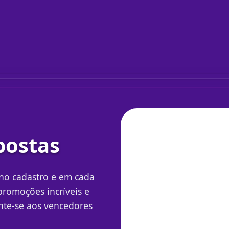
postas
no cadastro e em cada
promoções incríveis e
unte-se aos vencedores