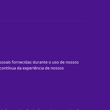
ssoais fornecidas durante o uso de nossos
 contínua da experiência de nossos