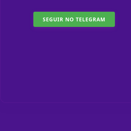
SEGUIR NO TELEGRAM