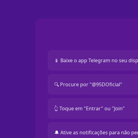
📱 Baixe o app Telegram no seu disp
🔍 Procure por "@95DOficial"
👆 Toque em "Entrar" ou "Join"
🔔 Ative as notificações para não p