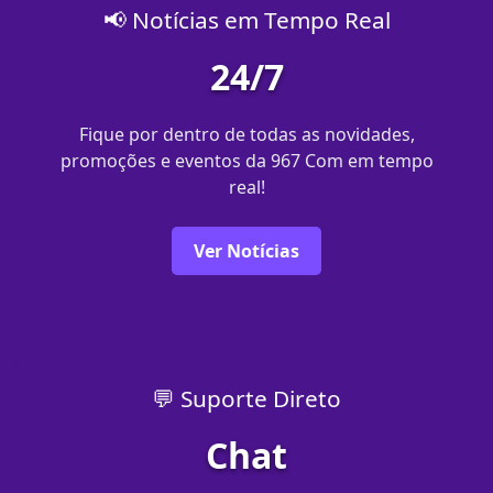
📢 Notícias em Tempo Real
24/7
Fique por dentro de todas as novidades,
promoções e eventos da 967 Com em tempo
real!
Ver Notícias
💬 Suporte Direto
Chat