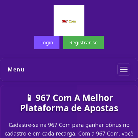
Login
Registrar-se
Menu
📱 967 Com A Melhor
Plataforma de Apostas
Cadastre-se na 967 Com para ganhar bônus no
cadastro e em cada recarga. Com a 967 Com, você