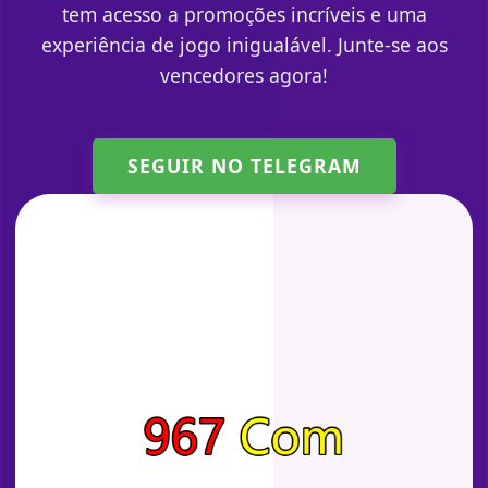
tem acesso a promoções incríveis e uma
experiência de jogo inigualável. Junte-se aos
vencedores agora!
SEGUIR NO TELEGRAM