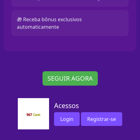
🎁 Receba bônus exclusivos
automaticamente
SEGUIR AGORA
Acessos
Login
Registrar-se