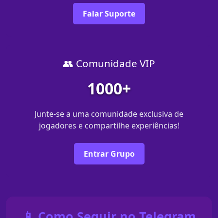
Falar Suporte
👥 Comunidade VIP
1000+
Junte-se a uma comunidade exclusiva de
jogadores e compartilhe experiências!
Entrar Grupo
📱 Como Seguir no Telegram