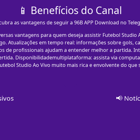
📱 Benefícios do Canal
cubra as vantagens de seguir a 96B APP Download no Tele
rsas vantagens para quem deseja assistir Futebol Studio A
o. Atualizações em tempo real: informações sobre gols, ca
os de profissionais ajudam a entender melhor a partida. I
rtida. Disponibilidademultiplataforma: assista via comput
Futebol Studio Ao Vivo muito mais rica e envolvente do que 
sivos
📢 Notí