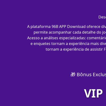
Des
A plataforma 96B APP Download oferece dive
permite acompanhar cada detalhe do jog
Acesso a análises especializadas: comentári
e enquetes tornam a experiência mais dive
tornam a experiência de assistir 
🎁 Bônus Exclu
VIP