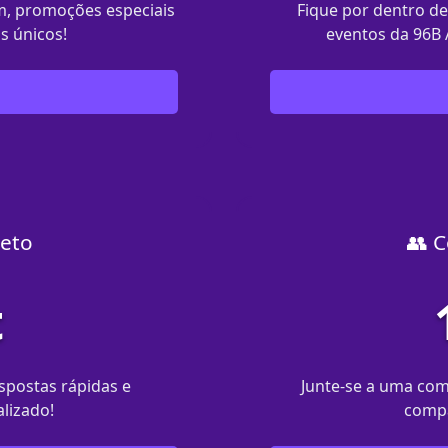
m, promoções especiais
Fique por dentro d
s únicos!
eventos da 96B
reto
👥 
t
espostas rápidas e
Junte-se a uma com
lizado!
compa