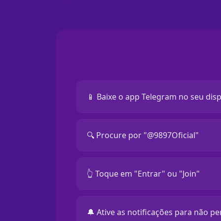
📱 Baixe o app Telegram no seu disp
🔍 Procure por "@9897Oficial"
👆 Toque em "Entrar" ou "Join"
🔔 Ative as notificações para não p