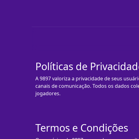
Políticas de Privacida
A 9897 valoriza a privacidade de seus usuá
canais de comunicação. Todos os dados cole
jogadores.
Termos e Condições