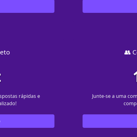
reto
👥 
t
espostas rápidas e
Junte-se a uma com
lizado!
compa
e