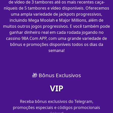
de vídeo de 3 tambores até os mais recentes caça-
níqueis de 5 tambores e vídeo disponíveis. Oferecemos
uma ampla variedade de jackpots progressivos,
incluindo Mega Moolah e Major Millions, além de
muitos outros jogos progressivos. E você também pode
ganhar dinheiro real em cada rodada jogando no
cassino 98A Com APP, com uma grande variedade de
bônus e promoções disponíveis todos os dias da
semana!
🎁 Bônus Exclusivos
VIP
Receba bônus exclusivos do Telegram,
promoções especiais e códigos promocionais