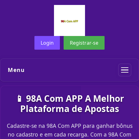
Login
Registrar-se
Menu
📱 98A Com APP A Melhor
Plataforma de Apostas
Cadastre-se na 98A Com APP para ganhar bônus
no cadastro e em cada recarga. Com a 98A Com