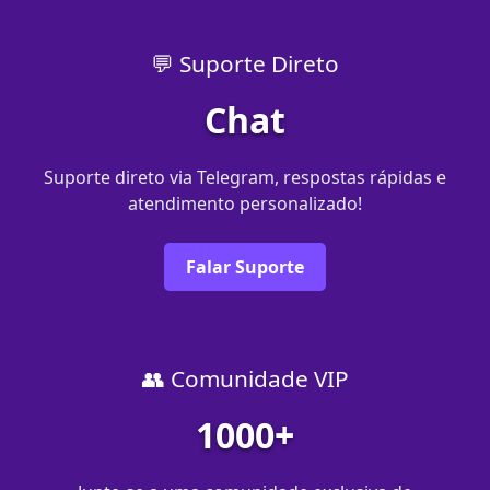
💬 Suporte Direto
Chat
Suporte direto via Telegram, respostas rápidas e
atendimento personalizado!
Falar Suporte
👥 Comunidade VIP
1000+