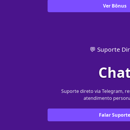
Ver Bônus
💬 Suporte Di
Cha
Suporte direto via Telegram, r
atendimento persona
Falar Suport