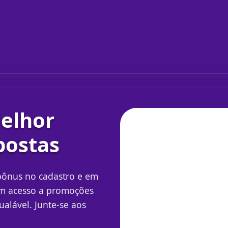
elhor
postas
bônus no cadastro e em
em acesso a promoções
ualável. Junte-se aos