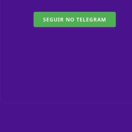
SEGUIR NO TELEGRAM