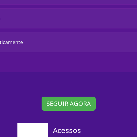
a
aticamente
SEGUIR AGORA
Acessos