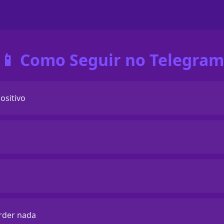
📱 Como Seguir no Telegram
ositivo
erder nada