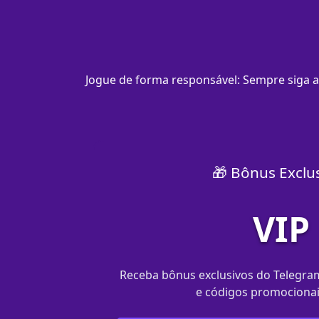
Jogue de forma responsável: Sempre siga a
🎁 Bônus Exclu
VIP
Receba bônus exclusivos do Telegra
e códigos promocionai