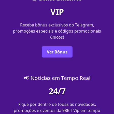
VIP
Receba bônus exclusivos do Telegram,
promoções especiais e códigos promocionais
únicos!
Ver Bônus
📢 Notícias em Tempo Real
24/7
Fique por dentro de todas as novidades,
promoções e eventos da 98Brl Vip em tempo