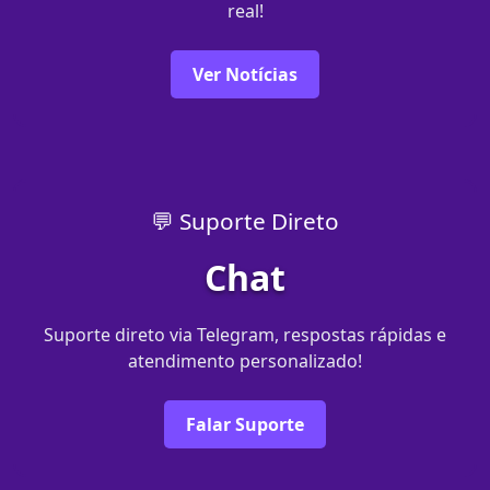
real!
Ver Notícias
💬 Suporte Direto
Chat
Suporte direto via Telegram, respostas rápidas e
atendimento personalizado!
Falar Suporte