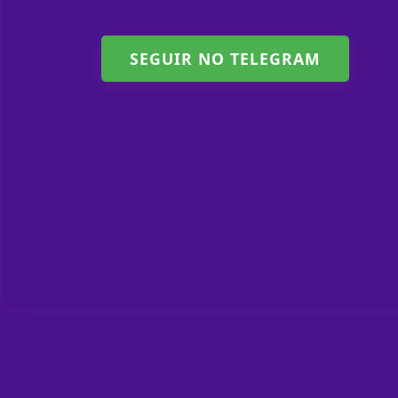
SEGUIR NO TELEGRAM