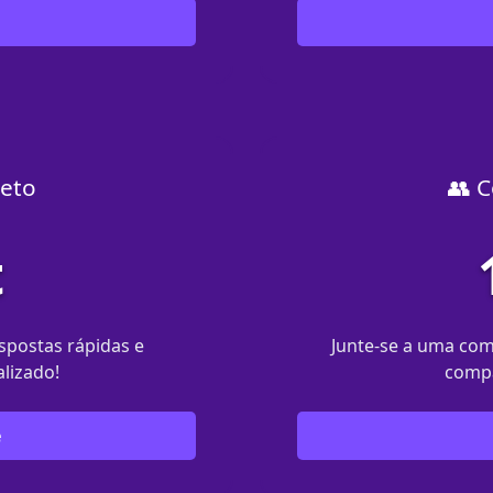
reto
👥 
t
espostas rápidas e
Junte-se a uma com
lizado!
compa
e