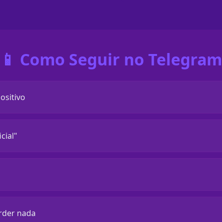
📱 Como Seguir no Telegram
ositivo
cial"
erder nada