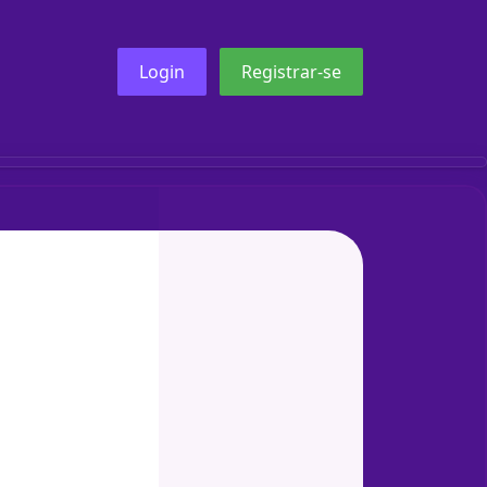
Login
Registrar-se