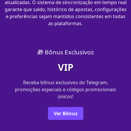
atualizadas. O sistema de sincronização em tempo real
garante que saldo, histórico de apostas, configurações
e preferências sejam mantidos consistentes em todas
as plataformas.
🎁 Bônus Exclusivos
VIP
Receba bônus exclusivos do Telegram,
promoções especiais e códigos promocionais
únicos!
Ver Bônus