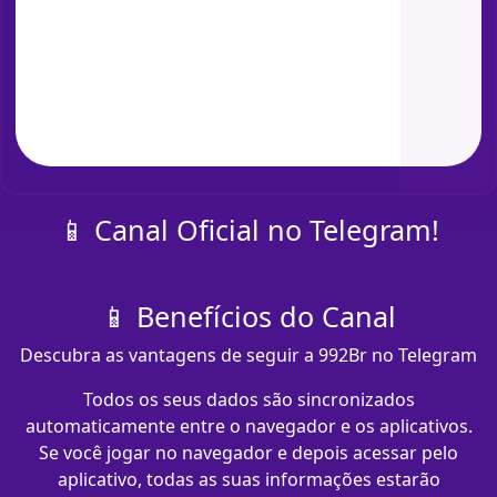
📱 Canal Oficial no Telegram!
📱 Benefícios do Canal
Descubra as vantagens de seguir a 992Br no Telegram
Todos os seus dados são sincronizados
automaticamente entre o navegador e os aplicativos.
Se você jogar no navegador e depois acessar pelo
aplicativo, todas as suas informações estarão