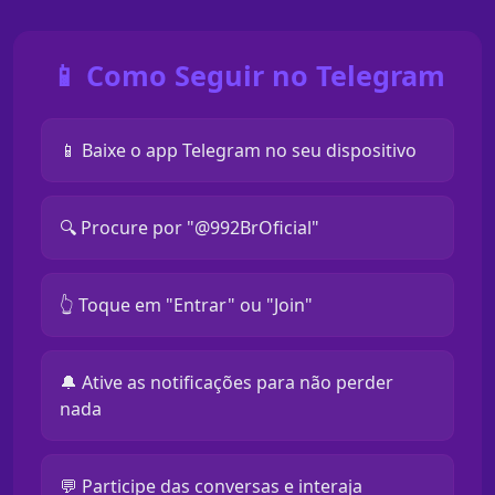
📱 Como Seguir no Telegram
📱 Baixe o app Telegram no seu dispositivo
🔍 Procure por "@992BrOficial"
👆 Toque em "Entrar" ou "Join"
🔔 Ative as notificações para não perder
nada
💬 Participe das conversas e interaja