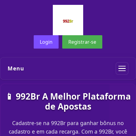
Login
Registrar-se
Menu
📱 992Br A Melhor Plataforma
de Apostas
Cadastre-se na 992Br para ganhar bônus no
cadastro e em cada recarga. Com a 992Br, você