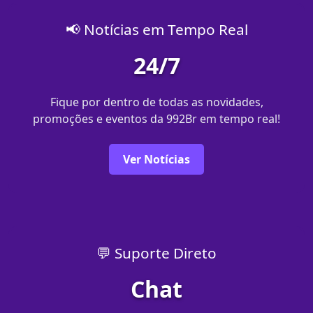
📢 Notícias em Tempo Real
24/7
Fique por dentro de todas as novidades,
promoções e eventos da 992Br em tempo real!
Ver Notícias
💬 Suporte Direto
Chat