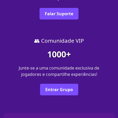
Falar Suporte
👥 Comunidade VIP
1000+
Junte-se a uma comunidade exclusiva de
jogadores e compartilhe experiências!
Entrar Grupo