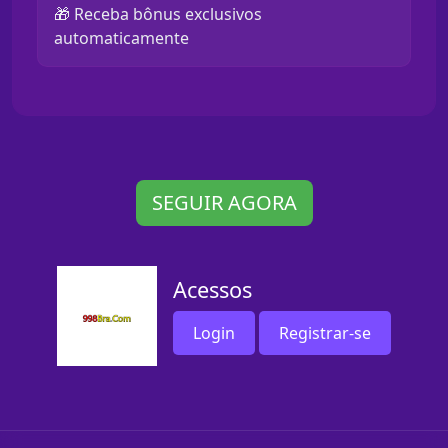
🎁 Receba bônus exclusivos
automaticamente
SEGUIR AGORA
Acessos
Login
Registrar-se