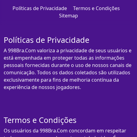
Políticas de Privacidade
Termos e Condições
Sitemap
Políticas de Privacidade
A 998Bra.Com valoriza a privacidade de seus usuários e
está empenhada em proteger todas as informações
pessoais fornecidas durante o uso de nossos canais de
comunicação. Todos os dados coletados são utilizados
exclusivamente para fins de melhoria contínua da
experiência de nossos jogadores.
Termos e Condições
Os usuários da 998Bra.Com concordam em respeitar