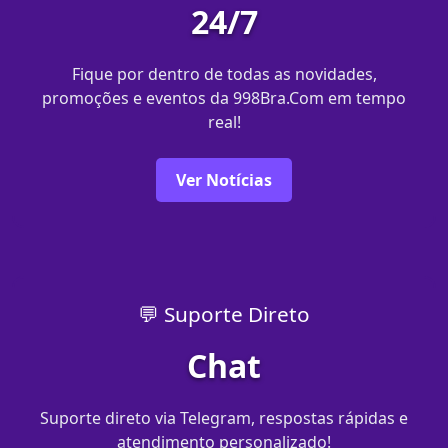
24/7
Fique por dentro de todas as novidades,
promoções e eventos da 998Bra.Com em tempo
real!
Ver Notícias
💬 Suporte Direto
Chat
Suporte direto via Telegram, respostas rápidas e
atendimento personalizado!