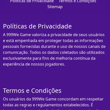
Políticas de Privacidade
Termos e Condições
Sitemap
Políticas de Privacidade
A 999We Game valoriza a privacidade de seus usuários
e está empenhada em proteger todas as informações
pessoais fornecidas durante o uso de nossos canais de
comunicação. Todos os dados coletados são utilizados
exclusivamente para fins de melhoria contínua da
experiência de nossos jogadores.
Termos e Condições
Os usuários da 999We Game concordam em respeitar
todas as regras e regulamentos estabelecidos. É