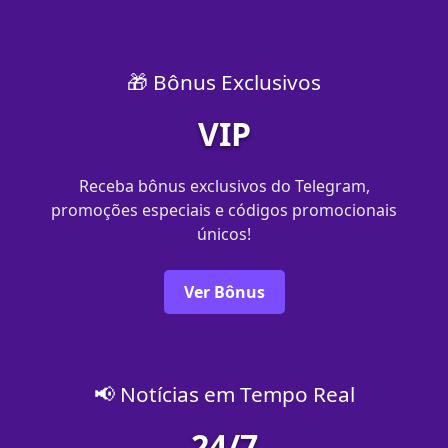
🎁 Bônus Exclusivos
VIP
Receba bônus exclusivos do Telegram,
promoções especiais e códigos promocionais
únicos!
Ver Bônus
📢 Notícias em Tempo Real
24/7