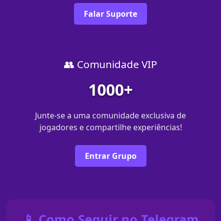
Falar Suporte
👥 Comunidade VIP
1000+
Junte-se a uma comunidade exclusiva de
jogadores e compartilhe experiências!
Entrar Grupo
📱 Como Seguir no Telegram