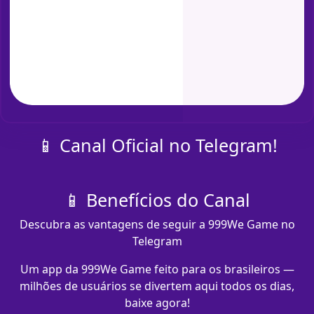
📱 Canal Oficial no Telegram!
📱 Benefícios do Canal
Descubra as vantagens de seguir a 999We Game no
Telegram
Um app da 999We Game feito para os brasileiros —
milhões de usuários se divertem aqui todos os dias,
baixe agora!