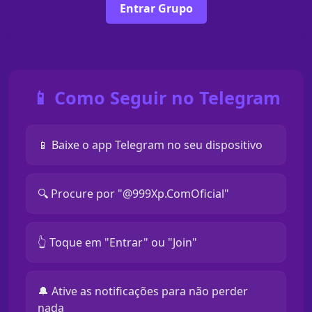
Entrar Grupo
📱 Como Seguir no Telegram
📱 Baixe o app Telegram no seu dispositivo
🔍 Procure por "@999Xp.ComOficial"
👆 Toque em "Entrar" ou "Join"
🔔 Ative as notificações para não perder
nada