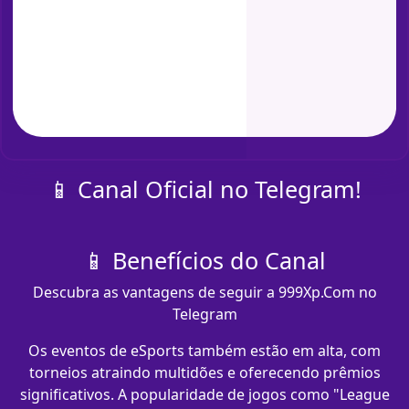
📱 Canal Oficial no Telegram!
📱 Benefícios do Canal
Descubra as vantagens de seguir a 999Xp.Com no
Telegram
Os eventos de eSports também estão em alta, com
torneios atraindo multidões e oferecendo prêmios
significativos. A popularidade de jogos como "League