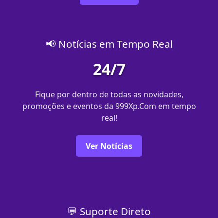
📢 Notícias em Tempo Real
24/7
Fique por dentro de todas as novidades,
promoções e eventos da 999Xp.Com em tempo
real!
Ver Notícias
💬 Suporte Direto